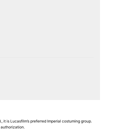
 it is Lucasfilm’s preferred Imperial costuming group.
 authorization.