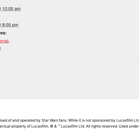
@ 10:00 am
@ 8:00 pm
ies:
onal
,
o
d of and operated by Star Wars fans. While it is not sponsored by Lucasfilm Ltd.,
lectual property of Lucasfilm. © & ™ Lucasfilm Ltd. All rights reserved. Used under